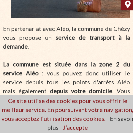
En partenariat avec Aléo, la commune de Chézy
vous propose un
service de transport à la
demande
.
La commune est située dans la zone 2 du
service Aléo
: vous pouvez donc utiliser le
service depuis tous les points d'arrêts Aléo
mais également
depuis votre domicile
. Vous
pouvez réserver votre trajet 2 heures avant le
Ce site utilise des cookies pour vous offrir le
départ (18h avant pour les personnes à mobilité
meilleur service. En poursuivant votre navigation
réduite). Vous pouvez planifier vos trajets
vous acceptez l’utilisation des cookies.
En savoi
jusqu'à 7 jours avant le départ du trajet.
plus
J’accepte