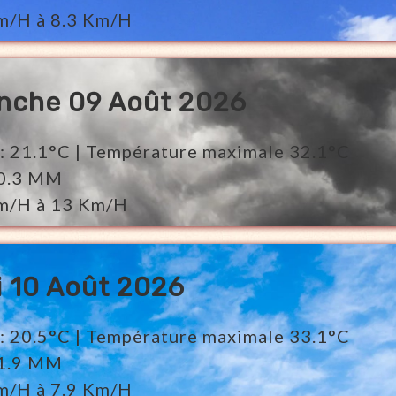
Km/H à 8.3 Km/H
nche 09 Août 2026
: 21.1°C | Température maximale 32.1°C
 0.3 MM
 Km/H à 13 Km/H
 10 Août 2026
: 20.5°C | Température maximale 33.1°C
 1.9 MM
Km/H à 7.9 Km/H